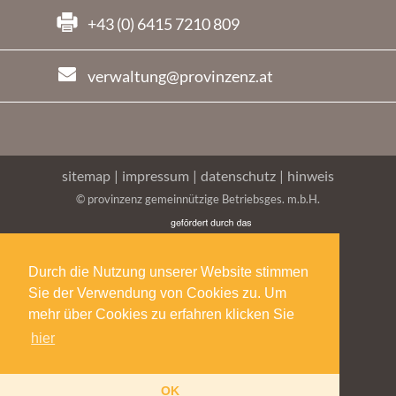
+43 (0) 6415 7210 809
verwaltung@provinzenz.at
sitemap
|
impressum
|
datenschutz
|
hinweis
© provinzenz gemeinnützige Betriebsges. m.b.H.
Durch die Nutzung unserer Website stimmen
Sie der Verwendung von Cookies zu. Um
mehr über Cookies zu erfahren klicken Sie
hier
intranet
für Mitarbeiter:innen
von Provinzenz
OK