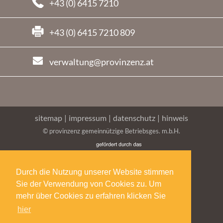
+43 (0) 6415 7210
+43 (0) 6415 7210 809
verwaltung@provinzenz.at
sitemap
|
impressum
|
datenschutz
|
hinweis
© provinzenz gemeinnützige Betriebsges. m.b.H.
Durch die Nutzung unserer Website stimmen
Sie der Verwendung von Cookies zu. Um
mehr über Cookies zu erfahren klicken Sie
hier
intranet
für Mitarbeiter:innen